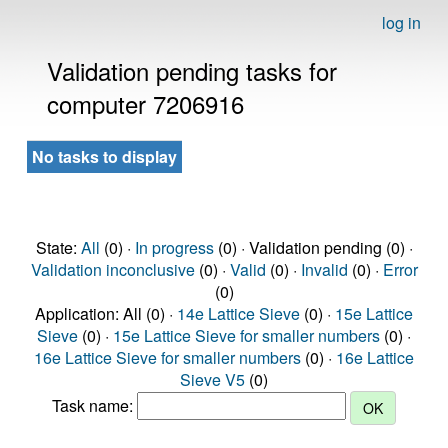
log in
Validation pending tasks for
computer 7206916
No tasks to display
State:
All
(0) ·
In progress
(0) · Validation pending (0) ·
Validation inconclusive
(0) ·
Valid
(0) ·
Invalid
(0) ·
Error
(0)
Application: All (0) ·
14e Lattice Sieve
(0) ·
15e Lattice
Sieve
(0) ·
15e Lattice Sieve for smaller numbers
(0) ·
16e Lattice Sieve for smaller numbers
(0) ·
16e Lattice
Sieve V5
(0)
Task name: