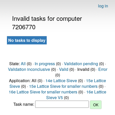
log in
Invalid tasks for computer
7206770
No tasks to display
State:
All
(0) ·
In progress
(0) ·
Validation pending
(0) ·
Validation inconclusive
(0) ·
Valid
(0) · Invalid (0) ·
Error
(0)
Application: All (0) ·
14e Lattice Sieve
(0) ·
15e Lattice
Sieve
(0) ·
15e Lattice Sieve for smaller numbers
(0) ·
16e Lattice Sieve for smaller numbers
(0) ·
16e Lattice
Sieve V5
(0)
Task name: