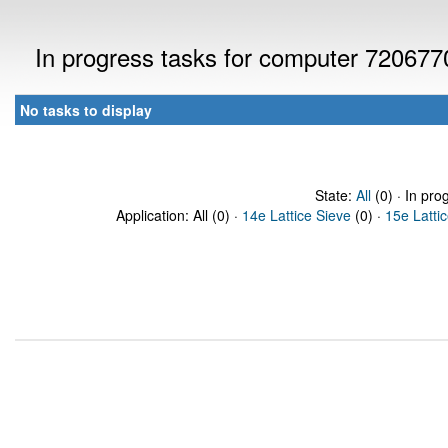
In progress tasks for computer 720677
No tasks to display
State:
All
(0) · In pro
Application: All (0) ·
14e Lattice Sieve
(0) ·
15e Latti