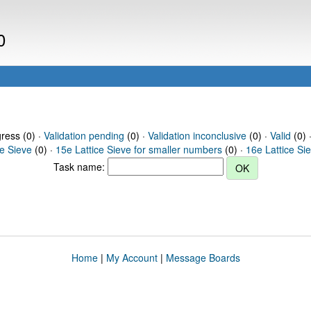
0
gress (0) ·
Validation pending
(0) ·
Validation inconclusive
(0) ·
Valid
(0) 
ce Sieve
(0) ·
15e Lattice Sieve for smaller numbers
(0) ·
16e Lattice Si
Task name:
Home
|
My Account
|
Message Boards