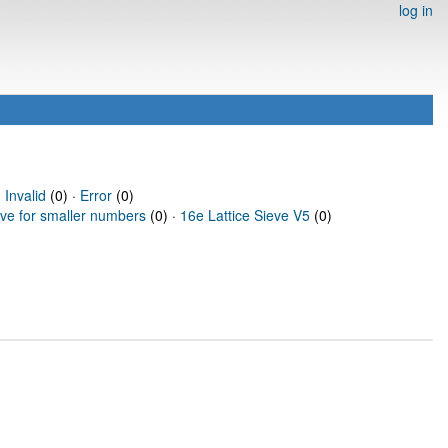
log in
·
Invalid
(0) ·
Error
(0)
eve for smaller numbers
(0) ·
16e Lattice Sieve V5
(0)