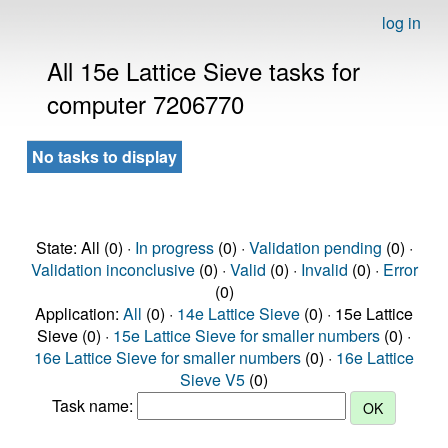
log in
All 15e Lattice Sieve tasks for
computer 7206770
No tasks to display
State: All (0) ·
In progress
(0) ·
Validation pending
(0) ·
Validation inconclusive
(0) ·
Valid
(0) ·
Invalid
(0) ·
Error
(0)
Application:
All
(0) ·
14e Lattice Sieve
(0) · 15e Lattice
Sieve (0) ·
15e Lattice Sieve for smaller numbers
(0) ·
16e Lattice Sieve for smaller numbers
(0) ·
16e Lattice
Sieve V5
(0)
Task name: