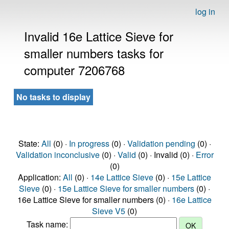
log in
Invalid 16e Lattice Sieve for
smaller numbers tasks for
computer 7206768
No tasks to display
State:
All
(0) ·
In progress
(0) ·
Validation pending
(0) ·
Validation inconclusive
(0) ·
Valid
(0) · Invalid (0) ·
Error
(0)
Application:
All
(0) ·
14e Lattice Sieve
(0) ·
15e Lattice
Sieve
(0) ·
15e Lattice Sieve for smaller numbers
(0) ·
16e Lattice Sieve for smaller numbers (0) ·
16e Lattice
Sieve V5
(0)
Task name: