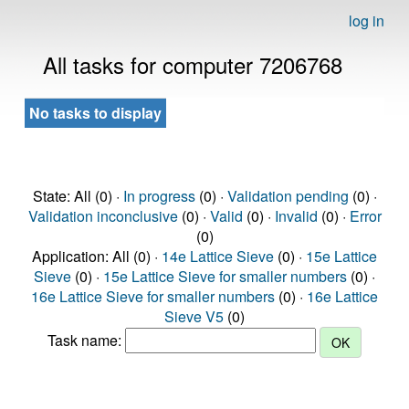
log in
All tasks for computer 7206768
No tasks to display
State: All (0) ·
In progress
(0) ·
Validation pending
(0) ·
Validation inconclusive
(0) ·
Valid
(0) ·
Invalid
(0) ·
Error
(0)
Application: All (0) ·
14e Lattice Sieve
(0) ·
15e Lattice
Sieve
(0) ·
15e Lattice Sieve for smaller numbers
(0) ·
16e Lattice Sieve for smaller numbers
(0) ·
16e Lattice
Sieve V5
(0)
Task name: