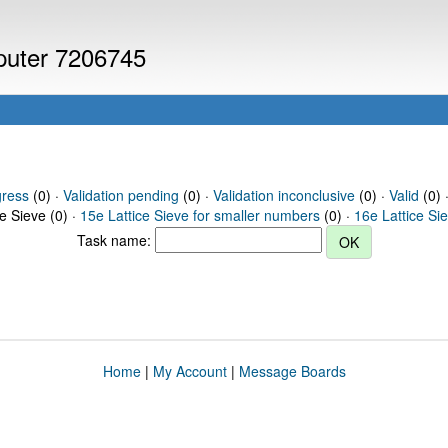
mputer 7206745
gress
(0) ·
Validation pending
(0) ·
Validation inconclusive
(0) ·
Valid
(0) ·
ce Sieve (0) ·
15e Lattice Sieve for smaller numbers
(0) ·
16e Lattice Si
Task name:
Home
|
My Account
|
Message Boards