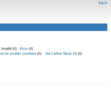
log in
 Invalid (0) ·
Error
(0)
eve for smaller numbers
(0) ·
16e Lattice Sieve V5
(0)