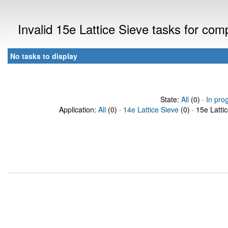
Invalid 15e Lattice Sieve tasks for co
No tasks to display
State:
All
(0) ·
In pro
Application:
All
(0) ·
14e Lattice Sieve
(0) · 15e Latti