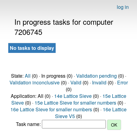
log in
In progress tasks for computer
7206745
No tasks to display
State:
All
(0) · In progress (0) ·
Validation pending
(0) ·
Validation inconclusive
(0) ·
Valid
(0) ·
Invalid
(0) ·
Error
(0)
Application: All (0) ·
14e Lattice Sieve
(0) ·
15e Lattice
Sieve
(0) ·
15e Lattice Sieve for smaller numbers
(0) ·
16e Lattice Sieve for smaller numbers
(0) ·
16e Lattice
Sieve V5
(0)
Task name: