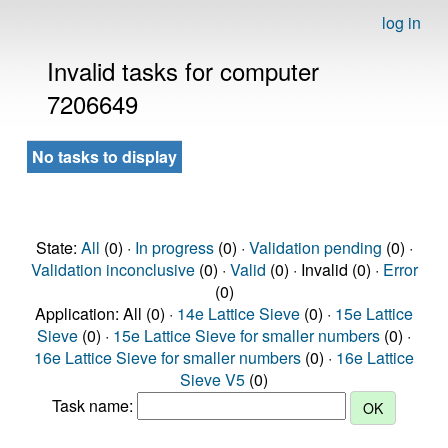
log in
Invalid tasks for computer
7206649
No tasks to display
State:
All
(0) ·
In progress
(0) ·
Validation pending
(0) ·
Validation inconclusive
(0) ·
Valid
(0) · Invalid (0) ·
Error
(0)
Application: All (0) ·
14e Lattice Sieve
(0) ·
15e Lattice
Sieve
(0) ·
15e Lattice Sieve for smaller numbers
(0) ·
16e Lattice Sieve for smaller numbers
(0) ·
16e Lattice
Sieve V5
(0)
Task name: