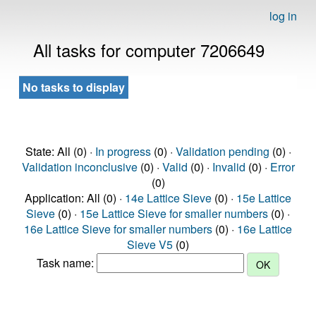
log in
All tasks for computer 7206649
No tasks to display
State: All (0) ·
In progress
(0) ·
Validation pending
(0) ·
Validation inconclusive
(0) ·
Valid
(0) ·
Invalid
(0) ·
Error
(0)
Application: All (0) ·
14e Lattice Sieve
(0) ·
15e Lattice
Sieve
(0) ·
15e Lattice Sieve for smaller numbers
(0) ·
16e Lattice Sieve for smaller numbers
(0) ·
16e Lattice
Sieve V5
(0)
Task name: