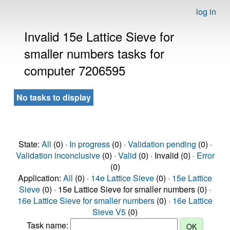
log in
Invalid 15e Lattice Sieve for
smaller numbers tasks for
computer 7206595
No tasks to display
State:
All
(0) ·
In progress
(0) ·
Validation pending
(0) ·
Validation inconclusive
(0) ·
Valid
(0) · Invalid (0) ·
Error
(0)
Application:
All
(0) ·
14e Lattice Sieve
(0) ·
15e Lattice
Sieve
(0) · 15e Lattice Sieve for smaller numbers (0) ·
16e Lattice Sieve for smaller numbers
(0) ·
16e Lattice
Sieve V5
(0)
Task name: