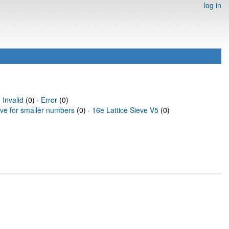
log in
·
Invalid
(0) ·
Error
(0)
eve for smaller numbers
(0) ·
16e Lattice Sieve V5
(0)