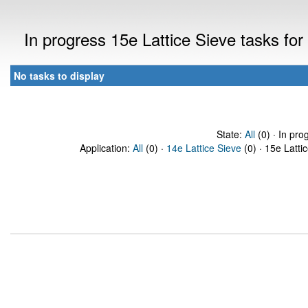
In progress 15e Lattice Sieve tasks f
No tasks to display
State:
All
(0) · In pro
Application:
All
(0) ·
14e Lattice Sieve
(0) · 15e Latti