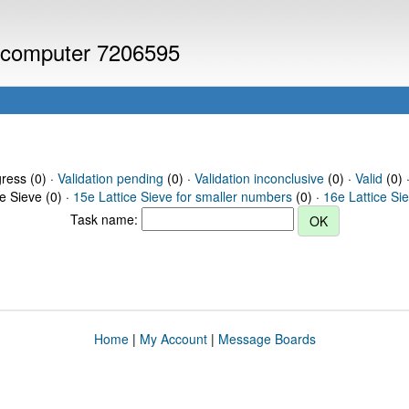
or computer 7206595
gress (0) ·
Validation pending
(0) ·
Validation inconclusive
(0) ·
Valid
(0) 
ce Sieve (0) ·
15e Lattice Sieve for smaller numbers
(0) ·
16e Lattice Si
Task name:
Home
|
My Account
|
Message Boards