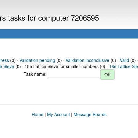
ers tasks for computer 7206595
gress
(0) ·
Validation pending
(0) ·
Validation inconclusive
(0) ·
Valid
(0) 
ce Sieve
(0) · 15e Lattice Sieve for smaller numbers (0) ·
16e Lattice Si
Task name:
Home
|
My Account
|
Message Boards