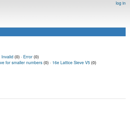
log in
·
Invalid
(0) ·
Error
(0)
eve for smaller numbers
(0) ·
16e Lattice Sieve V5
(0)