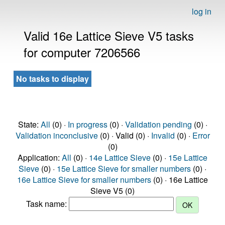
log in
Valid 16e Lattice Sieve V5 tasks
for computer 7206566
No tasks to display
State:
All
(0) ·
In progress
(0) ·
Validation pending
(0) ·
Validation inconclusive
(0) · Valid (0) ·
Invalid
(0) ·
Error
(0)
Application:
All
(0) ·
14e Lattice Sieve
(0) ·
15e Lattice
Sieve
(0) ·
15e Lattice Sieve for smaller numbers
(0) ·
16e Lattice Sieve for smaller numbers
(0) · 16e Lattice
Sieve V5 (0)
Task name: