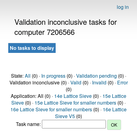
log in
Validation inconclusive tasks for
computer 7206566
No tasks to display
State:
All
(0) ·
In progress
(0) ·
Validation pending
(0) ·
Validation inconclusive (0) ·
Valid
(0) ·
Invalid
(0) ·
Error
(0)
Application: All (0) ·
14e Lattice Sieve
(0) ·
15e Lattice
Sieve
(0) ·
15e Lattice Sieve for smaller numbers
(0) ·
16e Lattice Sieve for smaller numbers
(0) ·
16e Lattice
Sieve V5
(0)
Task name: