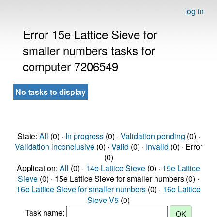
log in
Error 15e Lattice Sieve for
smaller numbers tasks for
computer 7206549
No tasks to display
State:
All
(0) ·
In progress
(0) ·
Validation pending
(0) ·
Validation inconclusive
(0) ·
Valid
(0) ·
Invalid
(0) · Error
(0)
Application:
All
(0) ·
14e Lattice Sieve
(0) ·
15e Lattice
Sieve
(0) · 15e Lattice Sieve for smaller numbers (0) ·
16e Lattice Sieve for smaller numbers
(0) ·
16e Lattice
Sieve V5
(0)
Task name: