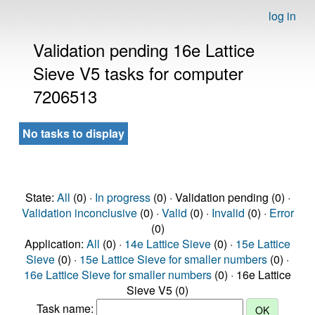
log in
Validation pending 16e Lattice
Sieve V5 tasks for computer
7206513
No tasks to display
State:
All
(0) ·
In progress
(0) · Validation pending (0) ·
Validation inconclusive
(0) ·
Valid
(0) ·
Invalid
(0) ·
Error
(0)
Application:
All
(0) ·
14e Lattice Sieve
(0) ·
15e Lattice
Sieve
(0) ·
15e Lattice Sieve for smaller numbers
(0) ·
16e Lattice Sieve for smaller numbers
(0) · 16e Lattice
Sieve V5 (0)
Task name: