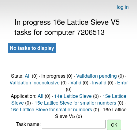
log in
In progress 16e Lattice Sieve V5
tasks for computer 7206513
No tasks to display
State:
All
(0) · In progress (0) ·
Validation pending
(0) ·
Validation inconclusive
(0) ·
Valid
(0) ·
Invalid
(0) ·
Error
(0)
Application:
All
(0) ·
14e Lattice Sieve
(0) ·
15e Lattice
Sieve
(0) ·
15e Lattice Sieve for smaller numbers
(0) ·
16e Lattice Sieve for smaller numbers
(0) · 16e Lattice
Sieve V5 (0)
Task name: