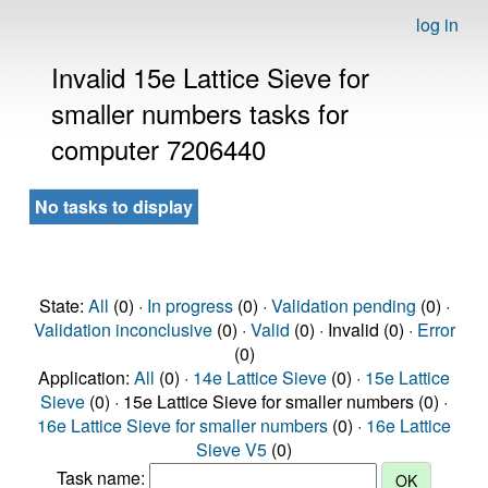
log in
Invalid 15e Lattice Sieve for
smaller numbers tasks for
computer 7206440
No tasks to display
State:
All
(0) ·
In progress
(0) ·
Validation pending
(0) ·
Validation inconclusive
(0) ·
Valid
(0) · Invalid (0) ·
Error
(0)
Application:
All
(0) ·
14e Lattice Sieve
(0) ·
15e Lattice
Sieve
(0) · 15e Lattice Sieve for smaller numbers (0) ·
16e Lattice Sieve for smaller numbers
(0) ·
16e Lattice
Sieve V5
(0)
Task name: