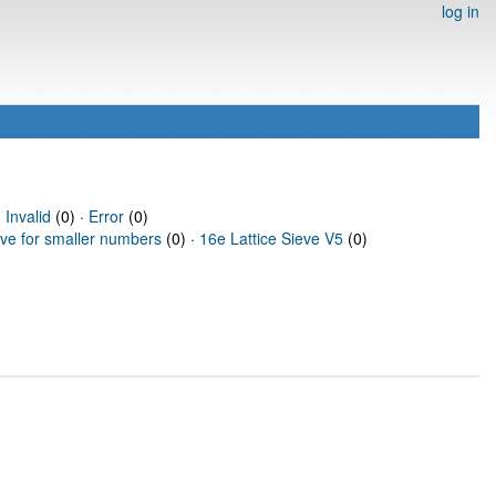
log in
·
Invalid
(0) ·
Error
(0)
eve for smaller numbers
(0) ·
16e Lattice Sieve V5
(0)