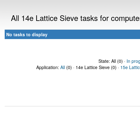
All 14e Lattice Sieve tasks for comput
No tasks to display
State: All (0) ·
In pro
Application:
All
(0) · 14e Lattice Sieve (0) ·
15e Latti