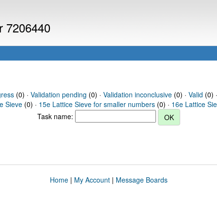
er 7206440
gress
(0) ·
Validation pending
(0) ·
Validation inconclusive
(0) ·
Valid
(0) 
ce Sieve
(0) ·
15e Lattice Sieve for smaller numbers
(0) ·
16e Lattice Si
Task name:
Home
|
My Account
|
Message Boards