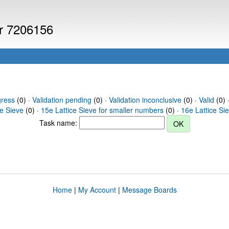
er 7206156
gress
(0) ·
Validation pending
(0) ·
Validation inconclusive
(0) ·
Valid
(0) 
ce Sieve
(0) ·
15e Lattice Sieve for smaller numbers
(0) ·
16e Lattice Si
Task name:
Home
|
My Account
|
Message Boards