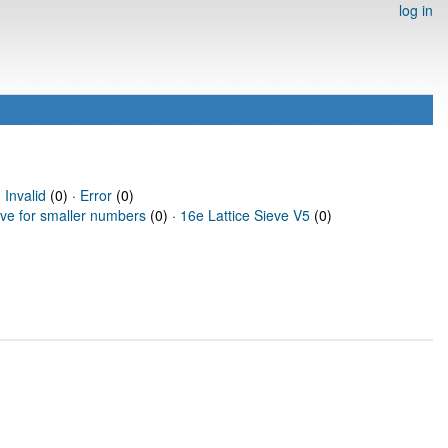
log in
·
Invalid
(0) ·
Error
(0)
eve for smaller numbers
(0) ·
16e Lattice Sieve V5
(0)