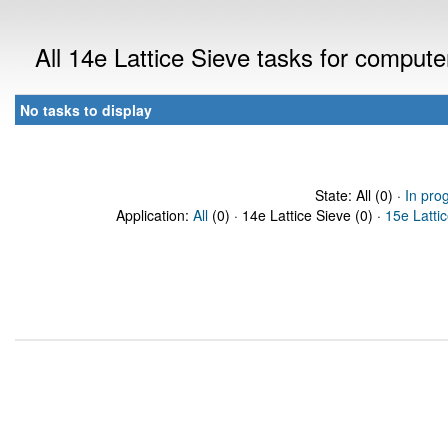
All 14e Lattice Sieve tasks for comput
No tasks to display
State: All (0) ·
In pro
Application:
All
(0) · 14e Lattice Sieve (0) ·
15e Latti