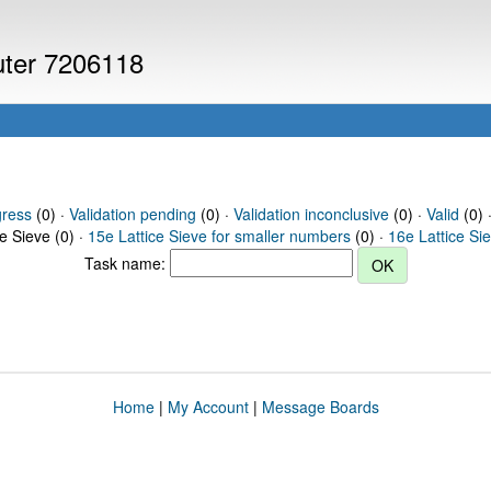
puter 7206118
gress
(0) ·
Validation pending
(0) ·
Validation inconclusive
(0) ·
Valid
(0) 
ce Sieve (0) ·
15e Lattice Sieve for smaller numbers
(0) ·
16e Lattice Si
Task name:
Home
|
My Account
|
Message Boards