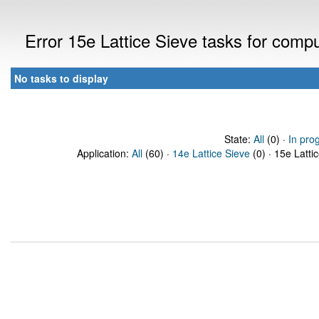
Error 15e Lattice Sieve tasks for com
No tasks to display
State:
All
(0) ·
In pro
Application:
All
(60) ·
14e Lattice Sieve
(0) · 15e Latti