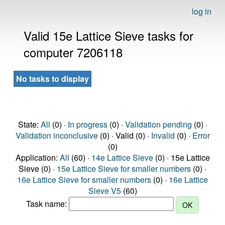
log in
Valid 15e Lattice Sieve tasks for
computer 7206118
No tasks to display
State:
All
(0) ·
In progress
(0) ·
Validation pending
(0) ·
Validation inconclusive
(0) · Valid (0) ·
Invalid
(0) ·
Error
(0)
Application:
All
(60) ·
14e Lattice Sieve
(0) · 15e Lattice
Sieve (0) ·
15e Lattice Sieve for smaller numbers
(0) ·
16e Lattice Sieve for smaller numbers
(0) ·
16e Lattice
Sieve V5
(60)
Task name: