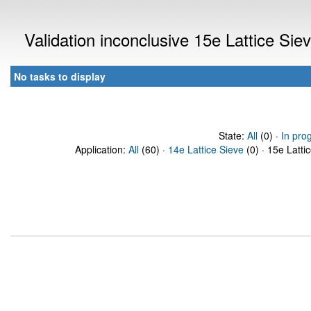
Validation inconclusive 15e Lattice Si
No tasks to display
State:
All
(0) ·
In pro
Application:
All
(60) ·
14e Lattice Sieve
(0) · 15e Latti