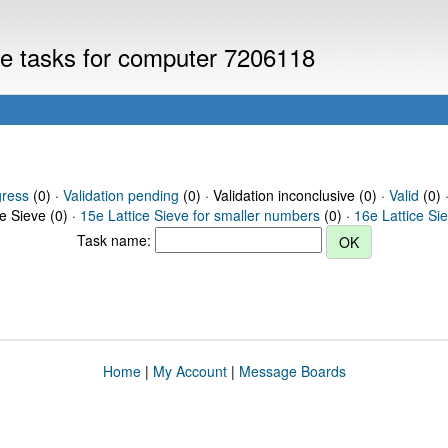
eve tasks for computer 7206118
gress
(0) ·
Validation pending
(0) · Validation inconclusive (0) ·
Valid
(0) 
ce Sieve (0) ·
15e Lattice Sieve for smaller numbers
(0) ·
16e Lattice Si
Task name:
Home
|
My Account
|
Message Boards