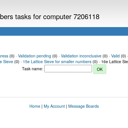
umbers tasks for computer 7206118
gress
(0) ·
Validation pending
(0) ·
Validation inconclusive
(0) ·
Valid
(0) 
ce Sieve
(0) ·
15e Lattice Sieve for smaller numbers
(0) · 16e Lattice Si
Task name:
Home
|
My Account
|
Message Boards