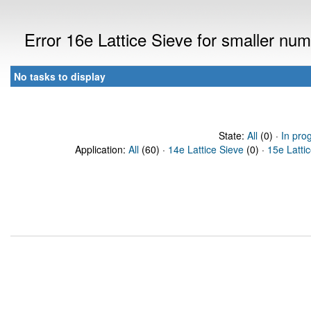
Error 16e Lattice Sieve for smaller n
No tasks to display
State:
All
(0) ·
In pro
Application:
All
(60) ·
14e Lattice Sieve
(0) ·
15e Latti