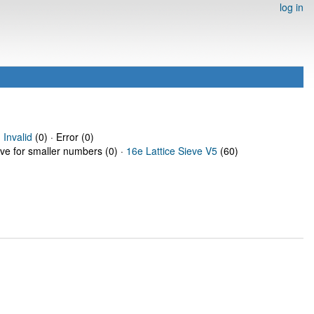
log in
·
Invalid
(0) · Error (0)
eve for smaller numbers (0) ·
16e Lattice Sieve V5
(60)