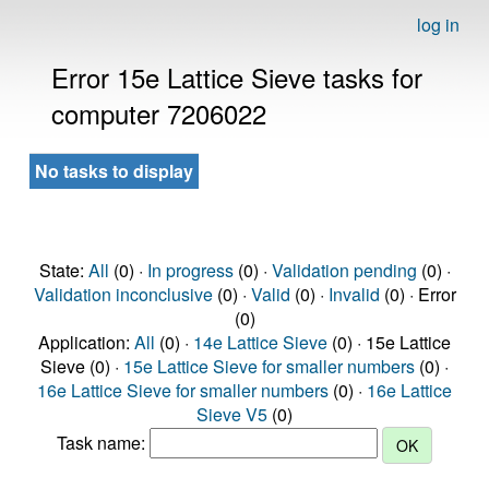
log in
Error 15e Lattice Sieve tasks for
computer 7206022
No tasks to display
State:
All
(0) ·
In progress
(0) ·
Validation pending
(0) ·
Validation inconclusive
(0) ·
Valid
(0) ·
Invalid
(0) · Error
(0)
Application:
All
(0) ·
14e Lattice Sieve
(0) · 15e Lattice
Sieve (0) ·
15e Lattice Sieve for smaller numbers
(0) ·
16e Lattice Sieve for smaller numbers
(0) ·
16e Lattice
Sieve V5
(0)
Task name: