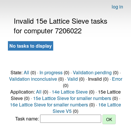
log in
Invalid 15e Lattice Sieve tasks
for computer 7206022
No tasks to display
State:
All
(0) ·
In progress
(0) ·
Validation pending
(0) ·
Validation inconclusive
(0) ·
Valid
(0) · Invalid (0) ·
Error
(0)
Application:
All
(0) ·
14e Lattice Sieve
(0) · 15e Lattice
Sieve (0) ·
15e Lattice Sieve for smaller numbers
(0) ·
16e Lattice Sieve for smaller numbers
(0) ·
16e Lattice
Sieve V5
(0)
Task name: