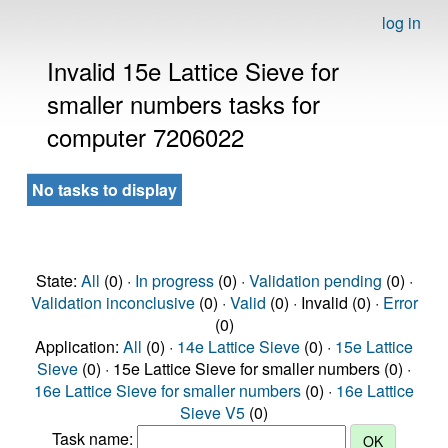
log in
Invalid 15e Lattice Sieve for
smaller numbers tasks for
computer 7206022
No tasks to display
State:
All
(0) ·
In progress
(0) ·
Validation pending
(0) ·
Validation inconclusive
(0) ·
Valid
(0) · Invalid (0) ·
Error
(0)
Application:
All
(0) ·
14e Lattice Sieve
(0) ·
15e Lattice
Sieve
(0) · 15e Lattice Sieve for smaller numbers (0) ·
16e Lattice Sieve for smaller numbers
(0) ·
16e Lattice
Sieve V5
(0)
Task name: