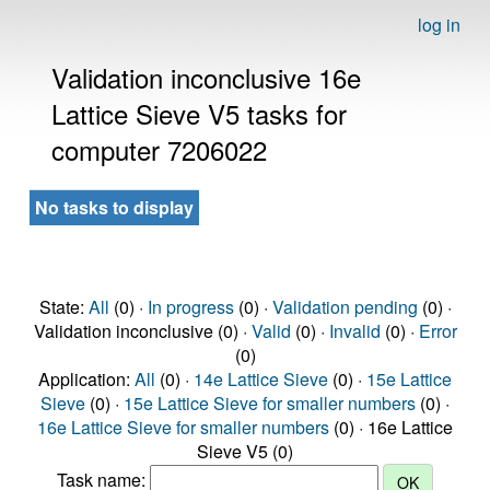
log in
Validation inconclusive 16e
Lattice Sieve V5 tasks for
computer 7206022
No tasks to display
State:
All
(0) ·
In progress
(0) ·
Validation pending
(0) ·
Validation inconclusive (0) ·
Valid
(0) ·
Invalid
(0) ·
Error
(0)
Application:
All
(0) ·
14e Lattice Sieve
(0) ·
15e Lattice
Sieve
(0) ·
15e Lattice Sieve for smaller numbers
(0) ·
16e Lattice Sieve for smaller numbers
(0) · 16e Lattice
Sieve V5 (0)
Task name: