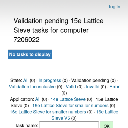
log in
Validation pending 15e Lattice
Sieve tasks for computer
7206022
No tasks to display
State:
All
(0) ·
In progress
(0) · Validation pending (0) ·
Validation inconclusive
(0) ·
Valid
(0) ·
Invalid
(0) ·
Error
(0)
Application:
All
(0) ·
14e Lattice Sieve
(0) · 15e Lattice
Sieve (0) ·
15e Lattice Sieve for smaller numbers
(0) ·
16e Lattice Sieve for smaller numbers
(0) ·
16e Lattice
Sieve V5
(0)
Task name: