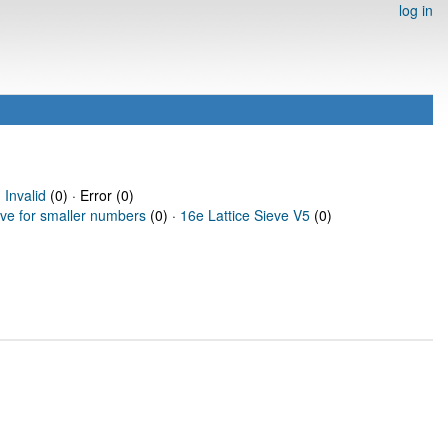
log in
·
Invalid
(0) · Error (0)
eve for smaller numbers
(0) ·
16e Lattice Sieve V5
(0)