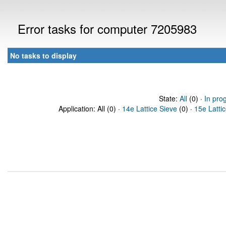
Error tasks for computer 7205983
No tasks to display
State:
All
(0) ·
In pro
Application: All (0) ·
14e Lattice Sieve
(0) ·
15e Latti