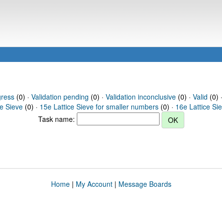
gress
(0) ·
Validation pending
(0) ·
Validation inconclusive
(0) ·
Valid
(0) 
ce Sieve
(0) ·
15e Lattice Sieve for smaller numbers
(0) ·
16e Lattice Si
Task name:
Home
|
My Account
|
Message Boards