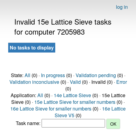
log in
Invalid 15e Lattice Sieve tasks
for computer 7205983
No tasks to display
State:
All
(0) ·
In progress
(0) ·
Validation pending
(0) ·
Validation inconclusive
(0) ·
Valid
(0) · Invalid (0) ·
Error
(0)
Application:
All
(0) ·
14e Lattice Sieve
(0) · 15e Lattice
Sieve (0) ·
15e Lattice Sieve for smaller numbers
(0) ·
16e Lattice Sieve for smaller numbers
(0) ·
16e Lattice
Sieve V5
(0)
Task name: