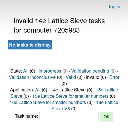
log in
Invalid 14e Lattice Sieve tasks
for computer 7205983
No tasks to display
State:
All
(0) ·
In progress
(0) ·
Validation pending
(0) ·
Validation inconclusive
(0) ·
Valid
(0) · Invalid (0) ·
Error
(0)
Application:
All
(0) · 14e Lattice Sieve (0) ·
15e Lattice
Sieve
(0) ·
15e Lattice Sieve for smaller numbers
(0) ·
16e Lattice Sieve for smaller numbers
(0) ·
16e Lattice
Sieve V5
(0)
Task name: