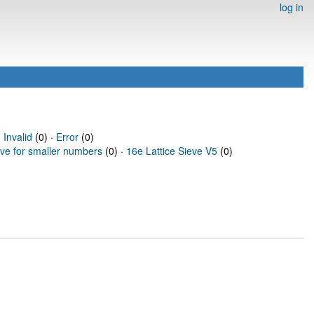
log in
·
Invalid
(0) ·
Error
(0)
eve for smaller numbers
(0) ·
16e Lattice Sieve V5
(0)