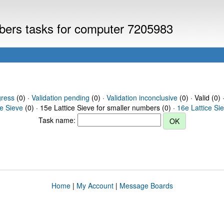
mbers tasks for computer 7205983
gress
(0) ·
Validation pending
(0) ·
Validation inconclusive
(0) · Valid (0) 
ce Sieve
(0) · 15e Lattice Sieve for smaller numbers (0) ·
16e Lattice Si
Task name:
Home
|
My Account
|
Message Boards