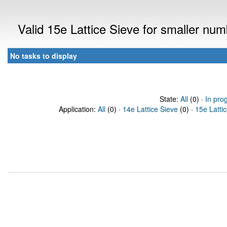
Valid 15e Lattice Sieve for smaller nu
No tasks to display
State:
All
(0) ·
In pro
Application:
All
(0) ·
14e Lattice Sieve
(0) ·
15e Latti