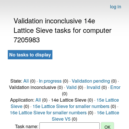
log in
Validation inconclusive 14e
Lattice Sieve tasks for computer
7205983
No tasks to display
State:
All
(0) ·
In progress
(0) ·
Validation pending
(0) ·
Validation inconclusive (0) ·
Valid
(0) ·
Invalid
(0) ·
Error
(0)
Application:
All
(0) · 14e Lattice Sieve (0) ·
15e Lattice
Sieve
(0) ·
15e Lattice Sieve for smaller numbers
(0) ·
16e Lattice Sieve for smaller numbers
(0) ·
16e Lattice
Sieve V5
(0)
Task name: