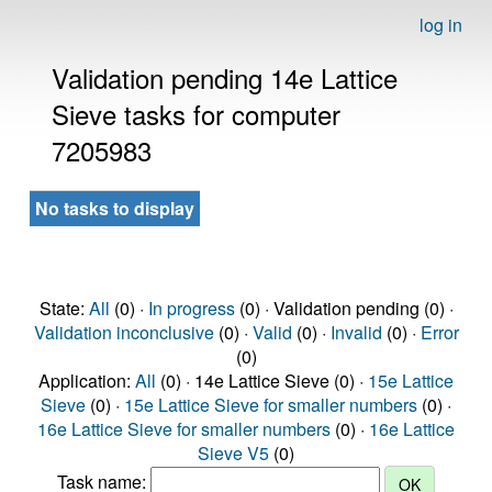
log in
Validation pending 14e Lattice
Sieve tasks for computer
7205983
No tasks to display
State:
All
(0) ·
In progress
(0) · Validation pending (0) ·
Validation inconclusive
(0) ·
Valid
(0) ·
Invalid
(0) ·
Error
(0)
Application:
All
(0) · 14e Lattice Sieve (0) ·
15e Lattice
Sieve
(0) ·
15e Lattice Sieve for smaller numbers
(0) ·
16e Lattice Sieve for smaller numbers
(0) ·
16e Lattice
Sieve V5
(0)
Task name: