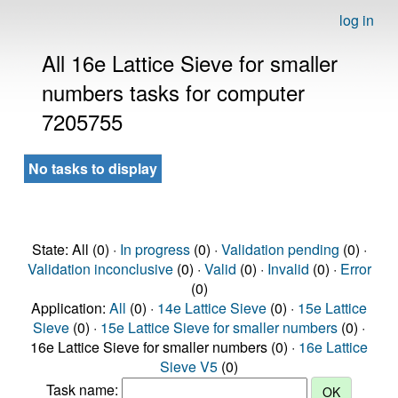
log in
All 16e Lattice Sieve for smaller
numbers tasks for computer
7205755
No tasks to display
State: All (0) ·
In progress
(0) ·
Validation pending
(0) ·
Validation inconclusive
(0) ·
Valid
(0) ·
Invalid
(0) ·
Error
(0)
Application:
All
(0) ·
14e Lattice Sieve
(0) ·
15e Lattice
Sieve
(0) ·
15e Lattice Sieve for smaller numbers
(0) ·
16e Lattice Sieve for smaller numbers (0) ·
16e Lattice
Sieve V5
(0)
Task name: