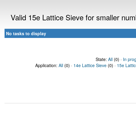
Valid 15e Lattice Sieve for smaller nu
No tasks to display
State:
All
(0) ·
In pro
Application:
All
(0) ·
14e Lattice Sieve
(0) ·
15e Latti