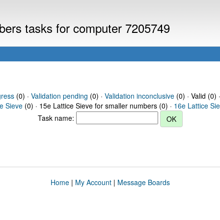
mbers tasks for computer 7205749
gress
(0) ·
Validation pending
(0) ·
Validation inconclusive
(0) · Valid (0) 
ce Sieve
(0) · 15e Lattice Sieve for smaller numbers (0) ·
16e Lattice Si
Task name:
Home
|
My Account
|
Message Boards