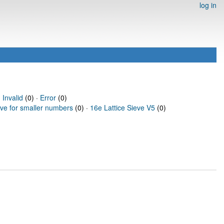
log in
·
Invalid
(0) ·
Error
(0)
eve for smaller numbers
(0) ·
16e Lattice Sieve V5
(0)