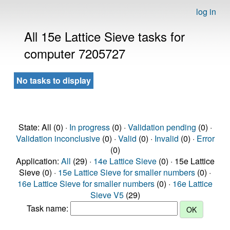
log in
All 15e Lattice Sieve tasks for
computer 7205727
No tasks to display
State: All (0) ·
In progress
(0) ·
Validation pending
(0) ·
Validation inconclusive
(0) ·
Valid
(0) ·
Invalid
(0) ·
Error
(0)
Application:
All
(29) ·
14e Lattice Sieve
(0) · 15e Lattice
Sieve (0) ·
15e Lattice Sieve for smaller numbers
(0) ·
16e Lattice Sieve for smaller numbers
(0) ·
16e Lattice
Sieve V5
(29)
Task name: