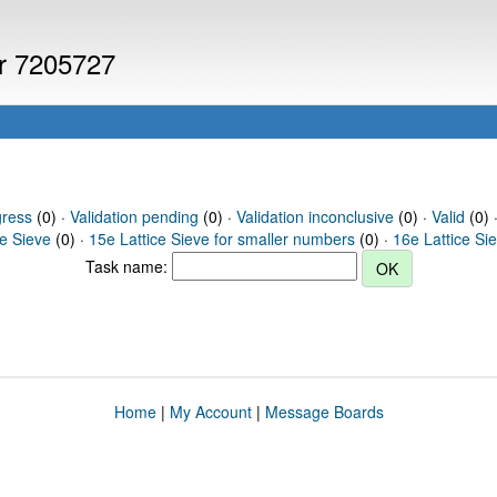
er 7205727
gress
(0) ·
Validation pending
(0) ·
Validation inconclusive
(0) ·
Valid
(0) 
ce Sieve
(0) ·
15e Lattice Sieve for smaller numbers
(0) ·
16e Lattice Si
Task name:
Home
|
My Account
|
Message Boards