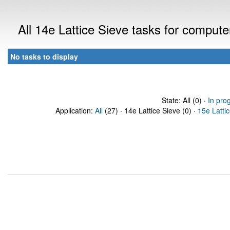
All 14e Lattice Sieve tasks for comput
No tasks to display
State: All (0) ·
In pro
Application:
All
(27) · 14e Lattice Sieve (0) ·
15e Latti