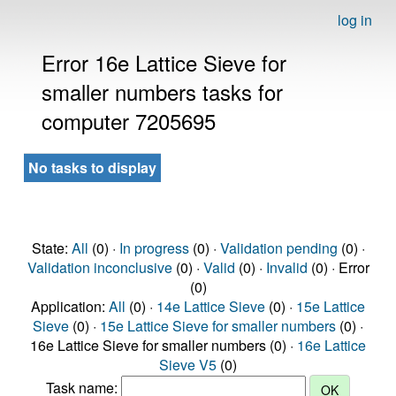
log in
Error 16e Lattice Sieve for
smaller numbers tasks for
computer 7205695
No tasks to display
State:
All
(0) ·
In progress
(0) ·
Validation pending
(0) ·
Validation inconclusive
(0) ·
Valid
(0) ·
Invalid
(0) · Error
(0)
Application:
All
(0) ·
14e Lattice Sieve
(0) ·
15e Lattice
Sieve
(0) ·
15e Lattice Sieve for smaller numbers
(0) ·
16e Lattice Sieve for smaller numbers (0) ·
16e Lattice
Sieve V5
(0)
Task name: