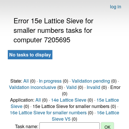
log in
Error 15e Lattice Sieve for
smaller numbers tasks for
computer 7205695
No tasks to display
State:
All
(0) ·
In progress
(0) ·
Validation pending
(0) ·
Validation inconclusive
(0) ·
Valid
(0) ·
Invalid
(0) · Error
(0)
Application:
All
(0) ·
14e Lattice Sieve
(0) ·
15e Lattice
Sieve
(0) · 15e Lattice Sieve for smaller numbers (0) ·
16e Lattice Sieve for smaller numbers
(0) ·
16e Lattice
Sieve V5
(0)
Task name: