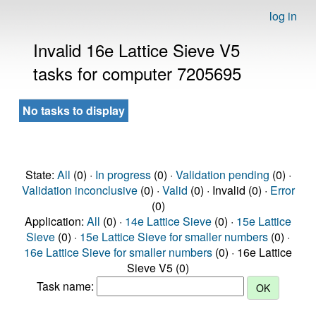
log in
Invalid 16e Lattice Sieve V5
tasks for computer 7205695
No tasks to display
State:
All
(0) ·
In progress
(0) ·
Validation pending
(0) ·
Validation inconclusive
(0) ·
Valid
(0) · Invalid (0) ·
Error
(0)
Application:
All
(0) ·
14e Lattice Sieve
(0) ·
15e Lattice
Sieve
(0) ·
15e Lattice Sieve for smaller numbers
(0) ·
16e Lattice Sieve for smaller numbers
(0) · 16e Lattice
Sieve V5 (0)
Task name: