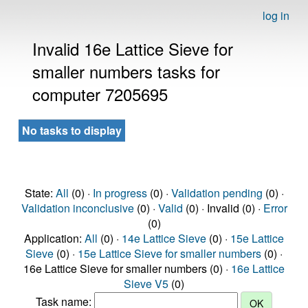
log in
Invalid 16e Lattice Sieve for
smaller numbers tasks for
computer 7205695
No tasks to display
State:
All
(0) ·
In progress
(0) ·
Validation pending
(0) ·
Validation inconclusive
(0) ·
Valid
(0) · Invalid (0) ·
Error
(0)
Application:
All
(0) ·
14e Lattice Sieve
(0) ·
15e Lattice
Sieve
(0) ·
15e Lattice Sieve for smaller numbers
(0) ·
16e Lattice Sieve for smaller numbers (0) ·
16e Lattice
Sieve V5
(0)
Task name: