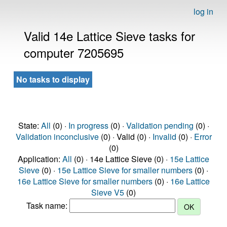
log in
Valid 14e Lattice Sieve tasks for
computer 7205695
No tasks to display
State:
All
(0) ·
In progress
(0) ·
Validation pending
(0) ·
Validation inconclusive
(0) · Valid (0) ·
Invalid
(0) ·
Error
(0)
Application:
All
(0) · 14e Lattice Sieve (0) ·
15e Lattice
Sieve
(0) ·
15e Lattice Sieve for smaller numbers
(0) ·
16e Lattice Sieve for smaller numbers
(0) ·
16e Lattice
Sieve V5
(0)
Task name: