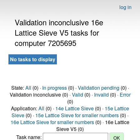
log in
Validation inconclusive 16e
Lattice Sieve V5 tasks for
computer 7205695
No tasks to display
State:
All
(0) ·
In progress
(0) ·
Validation pending
(0) ·
Validation inconclusive (0) ·
Valid
(0) ·
Invalid
(0) ·
Error
(0)
Application:
All
(0) ·
14e Lattice Sieve
(0) ·
15e Lattice
Sieve
(0) ·
15e Lattice Sieve for smaller numbers
(0) ·
16e Lattice Sieve for smaller numbers
(0) · 16e Lattice
Sieve V5 (0)
Task name: