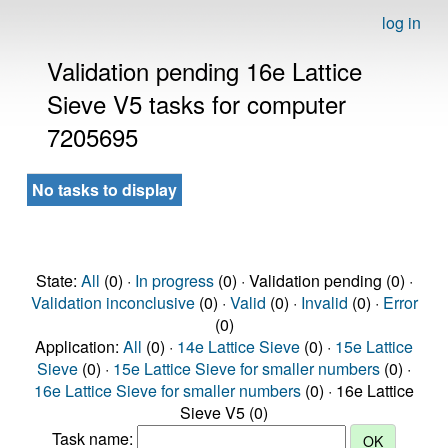
log in
Validation pending 16e Lattice
Sieve V5 tasks for computer
7205695
No tasks to display
State:
All
(0) ·
In progress
(0) · Validation pending (0) ·
Validation inconclusive
(0) ·
Valid
(0) ·
Invalid
(0) ·
Error
(0)
Application:
All
(0) ·
14e Lattice Sieve
(0) ·
15e Lattice
Sieve
(0) ·
15e Lattice Sieve for smaller numbers
(0) ·
16e Lattice Sieve for smaller numbers
(0) · 16e Lattice
Sieve V5 (0)
Task name: