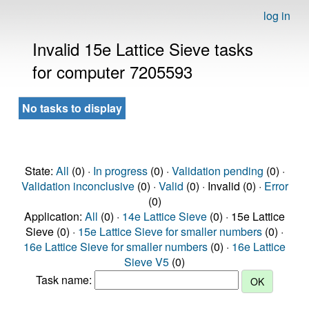
log in
Invalid 15e Lattice Sieve tasks
for computer 7205593
No tasks to display
State:
All
(0) ·
In progress
(0) ·
Validation pending
(0) ·
Validation inconclusive
(0) ·
Valid
(0) · Invalid (0) ·
Error
(0)
Application:
All
(0) ·
14e Lattice Sieve
(0) · 15e Lattice
Sieve (0) ·
15e Lattice Sieve for smaller numbers
(0) ·
16e Lattice Sieve for smaller numbers
(0) ·
16e Lattice
Sieve V5
(0)
Task name: