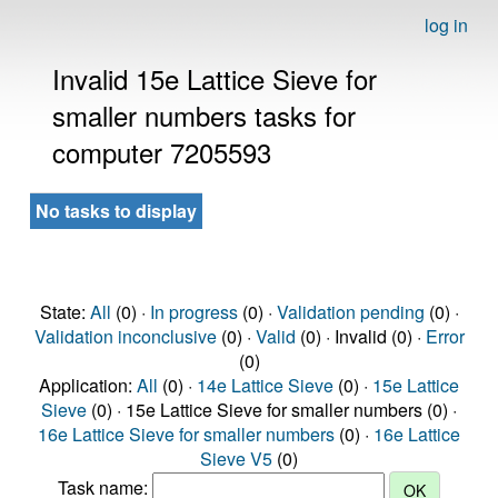
log in
Invalid 15e Lattice Sieve for
smaller numbers tasks for
computer 7205593
No tasks to display
State:
All
(0) ·
In progress
(0) ·
Validation pending
(0) ·
Validation inconclusive
(0) ·
Valid
(0) · Invalid (0) ·
Error
(0)
Application:
All
(0) ·
14e Lattice Sieve
(0) ·
15e Lattice
Sieve
(0) · 15e Lattice Sieve for smaller numbers (0) ·
16e Lattice Sieve for smaller numbers
(0) ·
16e Lattice
Sieve V5
(0)
Task name: