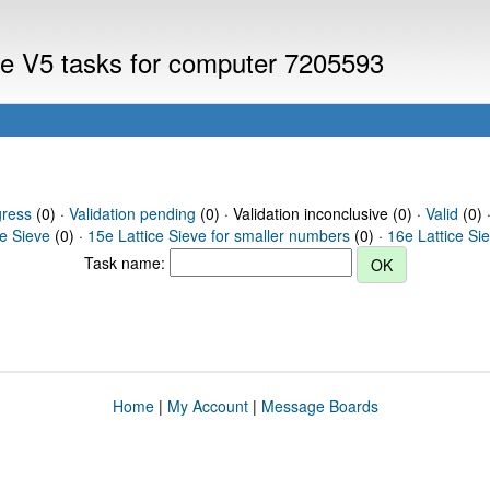
eve V5 tasks for computer 7205593
gress
(0) ·
Validation pending
(0) · Validation inconclusive (0) ·
Valid
(0) 
ce Sieve
(0) ·
15e Lattice Sieve for smaller numbers
(0) ·
16e Lattice Si
Task name:
Home
|
My Account
|
Message Boards