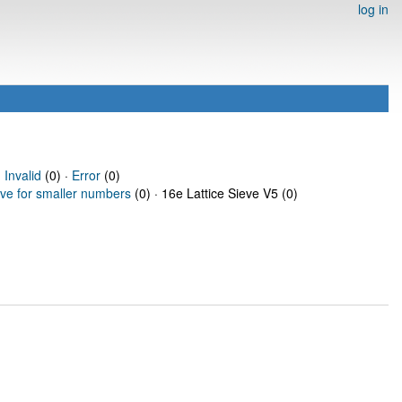
log in
·
Invalid
(0) ·
Error
(0)
eve for smaller numbers
(0) · 16e Lattice Sieve V5 (0)