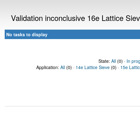
Validation inconclusive 16e Lattice Si
No tasks to display
State:
All
(0) ·
In pro
Application:
All
(0) ·
14e Lattice Sieve
(0) ·
15e Latti